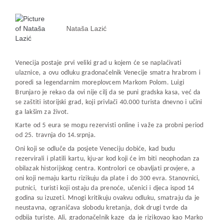
Nataša Lazić
Venecija postaje prvi veliki grad u kojem će se naplaćivati
ulaznice, a ovu odluku gradonačelnik Venecije smatra hrabrom i
poredi sa legendarnim moreplovcem Markom Polom. Luigi
Brunjaro je rekao da ovi nije cilj da se puni gradska kasa, već da
se zaštiti istorijski grad, koji privlači 40.000 turista dnevno i učini
ga lakšim za život.
Karte od 5 eura se mogu rezervisti online i važe za probni period
od 25. travnja do 14.srpnja.
Oni koji se odluče da posjete Veneciju dobiće, kad budu
rezervirali i platili kartu, kju-ar kod koji će im biti neophodan za
obilazak historijskog centra. Kontrolori ce obavljati provjere, a
oni koji nemaju kartu rizikuju da plate i do 300 evra. Stanovnici,
putnici, turisti koji ostaju da prenoće, učenici i djeca ispod 14
godina su izuzeti. Mnogi kritikuju ovakvu odluku, smatraju da je
neustavna, ograničava slobodu kretanja, dok drugi tvrde da
odbija turiste. Ali, gradonačelnik kaze da je rizikovao kao Marko