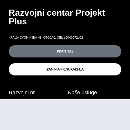
Razvojni centar Projekt
Plus
KRALJA ZVONIMIRA 49, OTOČAC, OIB: 86043672802
PRATI NAS
ZANIMA ME SURADNJA
Razvojni.hr
Naše usluge
News
Razvojna agencija
Gospodarstvo
Oglasi
Turizam
Lifestyle