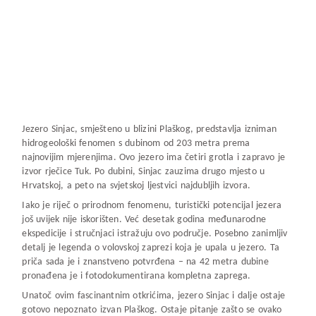
Jezero Sinjac, smješteno u blizini Plaškog, predstavlja izniman
hidrogeološki fenomen s dubinom od 203 metra prema
najnovijim mjerenjima. Ovo jezero ima četiri grotla i zapravo je
izvor rječice Tuk. Po dubini, Sinjac zauzima drugo mjesto u
Hrvatskoj, a peto na svjetskoj ljestvici najdubljih izvora.
Iako je riječ o prirodnom fenomenu, turistički potencijal jezera
još uvijek nije iskorišten. Već desetak godina međunarodne
ekspedicije i stručnjaci istražuju ovo područje. Posebno zanimljiv
detalj je legenda o volovskoj zaprezi koja je upala u jezero. Ta
priča sada je i znanstveno potvrđena – na 42 metra dubine
pronađena je i fotodokumentirana kompletna zaprega.
Unatoč ovim fascinantnim otkrićima, jezero Sinjac i dalje ostaje
gotovo nepoznato izvan Plaškog. Ostaje pitanje zašto se ovako