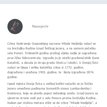
Razvojni.hr
Crkva Vaskrsenja Gospodnjeg nazvana Mlada Nedjelja nalazi se
na brežuljku Rudina iznad Švičkog jezera, a na samom početku
sela Ponori. Tridesetih godina prošlog vijeka ovdje je sagrađena
prva lička hidrocentrala. Izgradio ju je otočki gradonačelnik Dane
Katalinić, a davala je struju gradu Otočcu i okolici. U Donjoj Švici
nalazi se lijepa i velika katolička crkva iz 1772. godine,
dograđena i uređena 1903. godine, te škola izgrađena 1874.
godine.
Ispod mjesta Donja Švica u velikoj kotlini nalazilo se je Švičko
jezero omeđeno padinama šumovitih visova Lumbardenika i
Kosinovca, koje se plavilo poput nebeskog svoda. Iznad jezera sa
sjeverne strane vodi put u selo Ponora prema brežuljku Rudina.
Nakon par stotina metara stiže se do crkve “Mlade Nedjelje”, a