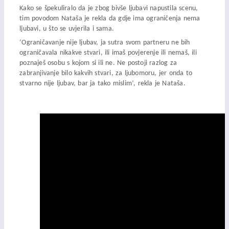
Kako se špekuliralo da je zbog bivše ljubavi napustila scenu,
tim povodom Nataša je rekla da gdje ima ograničenja nema
ljubavi, u što se uvjerila i sama.
‘Ograničavanje nije ljubav, ja sutra svom partneru ne bih
ograničavala nikakve stvari, ili imaš povjerenje ili nemaš, ili
poznaješ osobu s kojom si ili ne. Ne postoji razlog za
zabranjivanje bilo kakvih stvari, za ljubomoru, jer onda to
stvarno nije ljubav, bar ja tako mislim’, rekla je Nataša.