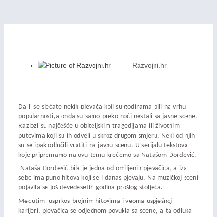
Razvojni.hr
Da li se sjećate nekih pjevača koji su godinama bili na vrhu
popularnosti,a onda su samo preko noći nestali sa javne scene.
Razlozi su najčešće u obiteljskim tragedijama ili životnim
putevima koji su ih odveli u skroz drugom smjeru. Neki od njih
su se ipak odlučili vratiti na javnu scenu. U serijalu tekstova
koje pripremamo na ovu temu krećemo sa Natašom Đorđević.
Nataša Đorđević bila je jedna od omiljenih pjevačica, a iza
sebe ima puno hitova koji se i danas pjevaju. Na muzičkoj sceni
pojavila se još devedesetih godina prošlog stoljeća.
Međutim, usprkos brojnim hitovima i veoma uspješnoj
karijeri, pjevačica se odjednom povukla sa scene, a ta odluka