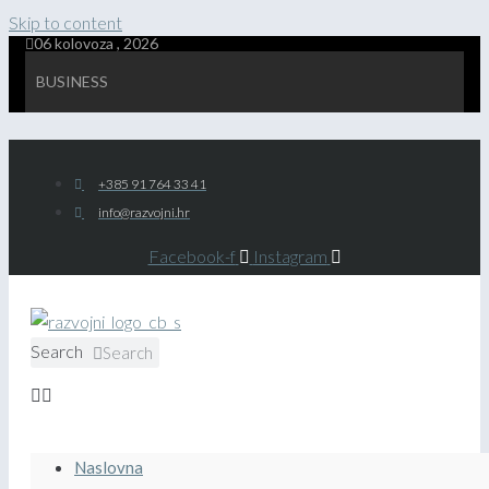
Skip to content
06 kolovoza , 2026
BUSINESS
+385 91 764 33 41
info@razvojni.hr
Facebook-f
Instagram
Search
Search
Naslovna