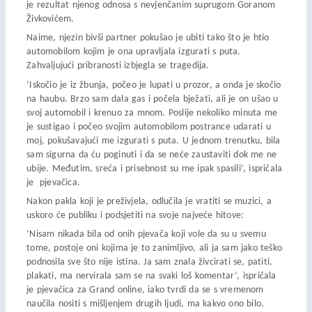
je rezultat njenog odnosa s nevjenčanim suprugom Goranom
Živkovićem.
Naime, njezin bivši partner pokušao je ubiti tako što je htio
automobilom kojim je ona upravljala izgurati s puta.
Zahvaljujući pribranosti izbjegla se tragedija.
‘Iskočio je iz žbunja, počeo je lupati u prozor, a onda je skočio
na haubu. Brzo sam dala gas i počela bježati, ali je on ušao u
svoj automobil i krenuo za mnom. Poslije nekoliko minuta me
je sustigao i počeo svojim automobilom postrance udarati u
moj, pokušavajući me izgurati s puta. U jednom trenutku, bila
sam sigurna da ću poginuti i da se neće zaustaviti dok me ne
ubije. Međutim, sreća i prisebnost su me ipak spasili’, ispričala
je pjevačica.
Nakon pakla koji je preživjela, odlučila je vratiti se muzici, a
uskoro će publiku i podsjetiti na svoje najveće hitove:
‘Nisam nikada bila od onih pjevača koji vole da su u svemu
tome, postoje oni kojima je to zanimljivo, ali ja sam jako teško
podnosila sve što nije istina. Ja sam znala živcirati se, patiti,
plakati, ma nervirala sam se na svaki loš komentar’, ispričala
je pjevačica za Grand online, iako tvrdi da se s vremenom
naučila nositi s mišljenjem drugih ljudi, ma kakvo ono bilo.