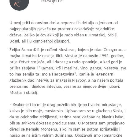
Razvojni.hr
U ovoj priči donosimo dosta nepoznatih detalja o jednom od
najpopularnijih pjevača na prostoru nekadašnje zajedničke
države. Željko je čovjek koji je rado viđen u Hrvatskoj, Srbiji,
Bosni, ali i u kompletnoj dijaspori.
Željko Samardžić je rođeni Mostarac, kojem je otac Crnogorac, a
majka Hrvatica iz naselja Ilići. Mostar je napustio 1992. godine,
prije četvrt stoljeća, ali i danas ga rado spominje, a kad god je
prilika zapjeva i “Kamen, krš i maslina, vino, ganga, Neretva, sve
to ima zemlja ta, moja Hercegovina”. Ranije je legendarni
glazbenik dao intervju za magazin Playboy, a na našem portalu
prenosimo i dijelove intevjua, vezane za njegove dvije ljubavi:
Mostar i obitelj.
– Svakome tko mi je drag poželio bih lijepo i vedro odrastanje,
kakvo je bilo moje, mostarsko. Upisao sam se u glazbenu školu, i
da se oslobodim stidljivosti, satima sam vježbao na klaviru kako
bih se svirkom dokazao pred curama. U Mostaru sam propjevao
diveći se Kemalu Montenu, s kojim sam se potom sprijateljio i
našao se na istim valnim duljinama. Obožavali smo romantične