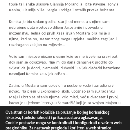
tople talijanske glasove Giannija Morandija, Rite Pavone, Tonyja
Renisa, Claudija Ville, Sergia Endriga i ostalih prvaka belcanta.
Kemica je bio sedam godina stariji od mene, a s njime sam
nebrojeno puta gostovao diljem Jugoslavije i posvuda u
inozemstvu. Jedna od prvih gaža izvan Mostara bila mi je s
njime, kad se on, sretan zbog moga uspjeha, malkice zagrijao i
razdragano zalajao na zvijezde…
Volio sam njegove nježne pjesme koje su me izvele na pravi put
dok sam se dokazivao. Nije mi do dana današnjeg prodrlo do
svijesti da je dobri, plemeniti, duhoviti i uvijek dječački bezazleno
nasmijani Kemica zauvijek otišao…
Zatim, u Mostaru sam uplovio i u poslovne vode i zaradio prvi
novac. Na plesu u Ekonomskoj školi, upoznao sam sugrađanku
Maju i ubrzo se oženio njome, vrlo mlad, već u dvadeset i prvoj,
kazao je u jednom intervjuu Samardžić koji je sa svojom Majom u
braku 39 godina. – Imam tri divne kćeri. Majin je otac, Kasim
Ova stranica koristi kolačiće za pružanje boljeg korisničkog
Džaferović, bio glasoviti mostarski sveučilišni profesor, kazao je
iskustva, funkcionalnosti i prikaza sustava oglašavanja.
Samardžić.
Cookie postavke mogu se kontrolirati i konfigurirati u vašem web
pregledniku. Za nastavak pregleda i korištenja web stranice