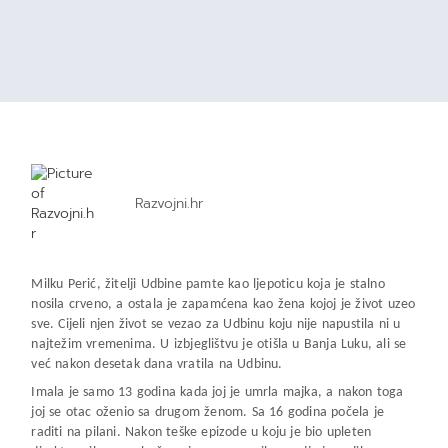
Razvojni.hr
Milku Perić, žitelji Udbine pamte kao ljepoticu koja je stalno
nosila crveno, a ostala je zapamćena kao žena kojoj je život uzeo
sve. Cijeli njen život se vezao za Udbinu koju nije napustila ni u
najtežim vremenima. U izbjeglištvu je otišla u Banja Luku, ali se
već nakon desetak dana vratila na Udbinu.
Imala je samo 13 godina kada joj je umrla majka, a nakon toga
joj se otac oženio sa drugom ženom. Sa 16 godina počela je
raditi na pilani. Nakon teške epizode u koju je bio upleten