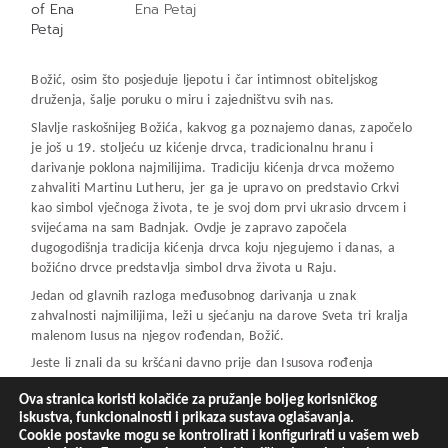
Ena Petaj
Božić, osim što posjeduje ljepotu i čar intimnost obiteljskog
druženja, šalje poruku o miru i zajedništvu svih nas.
Slavlje raskošnijeg Božića, kakvog ga poznajemo danas, započelo
je još u 19. stoljeću uz kićenje drvca, tradicionalnu hranu i
darivanje poklona najmilijima. Tradiciju kićenja drvca možemo
zahvaliti Martinu Lutheru, jer ga je upravo on predstavio Crkvi
kao simbol vječnoga života, te je svoj dom prvi ukrasio drvcem i
svijećama na sam Badnjak. Ovdje je zapravo započela
dugogodišnja tradicija kićenja drvca koju njegujemo i danas, a
božićno drvce predstavlja simbol drva života u Raju.
Jedan od glavnih razloga međusobnog darivanja u znak
zahvalnosti najmilijima, leži u sjećanju na darove Sveta tri kralja
malenom Iusus na njegov rođendan, Božić.
Jeste li znali da su kršćani davno prije dan Isusova rođenja
smatrali početkom nove godine? Tek daleke 1691. dolazi do
Ova stranica koristi kolačiće za pružanje boljeg korisničkog
prihvaćanja 1. siječnja kao datuma početka nove godine, te se
iskustva, funkcionalnosti i prikaza sustava oglašavanja.
od tada izvorno slavi kao praznik Nova godina.
Cookie postavke mogu se kontrolirati i konfigurirati u vašem web