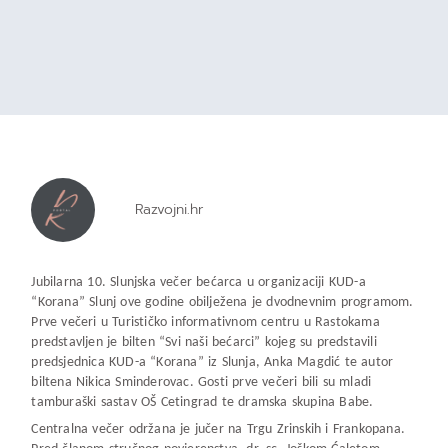
Razvojni.hr
Jubilarna 10. Slunjska večer bećarca u organizaciji KUD-a
“Korana” Slunj ove godine obilježena je dvodnevnim programom.
Prve večeri u Turističko informativnom centru u Rastokama
predstavljen je bilten “Svi naši bećarci” kojeg su predstavili
predsjednica KUD-a “Korana” iz Slunja, Anka Magdić te autor
biltena Nikica Sminderovac. Gosti prve večeri bili su mladi
tamburaški sastav OŠ Cetingrad te dramska skupina Babe.
Centralna večer održana je jučer na Trgu Zrinskih i Frankopana.