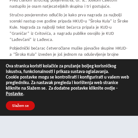
Pred članom stručnog povjerenstva, dr. sc. Joškom Ćaletom
nastupilo je osam natjecateljskih skupina i tri gostujuće.
Stručno povjerenstvo odlučilo je kako prva nagrada za najbolji
scenski nastup ove godine pripada HKUD-u “Široka Kula” iz Široke
Kule. Nagrada za najbolji tekst bećarca pripala je KUD-u
“Graničar” iz Cvitovića, a nagradu publike osvojilo je KUD
“Lađevčani” iz Lađevca.
Pobjednički bećarac četveročlane muške pjevačke skupine HKUD-
a “Široka Kula” izveden je još jednom na oduševljenje brojne
publike. Bećarac je napisan na aktualne teme u državi te odnose
Ova stranica koristi kolačiće za pružanje boljeg korisničkog
punice i zeta, a napisali su ga Ivan Starčević i Ivan Delač. Kao
iskustva, funkcionalnosti i prikaza sustava oglašavanja.
redoviti sudionici ove manifestacije, ovo nije prvi put da članovi
Cookie postavke mogu se kontrolirati i konfigurirati u vašem web
iz Široke Kule osvajaju nagrade na ovom natjecanju, dobitnici su
pregledniku. Za nastavak pregleda i korištenja web stranice
druge nagrade na 5. večeri bećarca te prve nagrade na 7. večeri
kliknite na Slažem se. Za dodatne postavke kliknite ovdje -
2019. godine.
Postavke
.
Slažem se