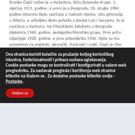
Branko Ćopić rođen je u Hašanima, blizu Bosanske Krupe, 1.
siječnja 1915. godine, a umro je u Beogradu, 26. ožujka 1984.
godine.Osnovnu školu završava u rodnom mjestu, nižu gimnaziju
u Bihaću, a učiteljsku školu pohađa u Banjoj Luci i Sarajevu, te je
završava u Karlovcu. Na Filozofskom fakultetu u Beogradu
diplomira 1940. godine, pedagoško-filozofsku grupu. Prvu priču
objavljuje 1928. godine, a prvu pripovijetku 1936. Djela su mu
prevedena na engleski, njemački, francuski i ruski. Ćopić je član
SANU (Srpske akademije nauka i umjetnosti) i ANUBiH
Ova stranica koristi kolačiće za pružanje boljeg korisničkog
(Akademije nauka i umjetnosti Bosne i Hercegovine).
iskustva, funkcionalnosti i prikaza sustava oglašavanja.
Nažalost, tragično je okončao život. Izvršio je samoubojstvo,
Cookie postavke mogu se kontrolirati i konfigurirati u vašem web
pregledniku. Za nastavak pregleda i korištenja web stranice
skokom sa mosta na Savi u Beogradu 26. ožujka 1984. godine.
kliknite na Slažem se. Za dodatne postavke kliknite ovdje -
Neka od njegovih poznatijih dijela su: “Ježeva kuća”, poezija,
Postavke
.
napisana u Sarajevu, 1957., “Ne tuguj bronzana stražo”,
napisana 1958. godine, “Partizanske tužne bajke”, priče,
Slažem se
napisana u Beogradu, 1958., “Priče zanesenog dječaka”, priče,
napisana u Beogradu, 1960., “Bašta sljezove boje”, zbirka priča,
napisana 1970., te “Orlovi rano lete”, roman, napisan u
Beogradu, 1956. godine.
Branko Ćopić je također, dobitnik NIN-ova nagrade za roman
“Ne tuguj bronzana stražo”, napisan 1958. godine.