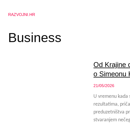
RAZVOJNI.HR
Business
Od Krajine 
o Simeonu 
21/05/2026
U vremenu kada s
rezultatima, prič
preduzetništva pr
stvaranjem nečeg