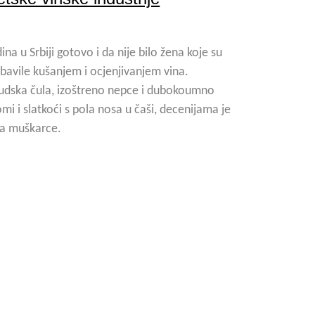
na u Srbiji gotovo i da nije bilo žena koje su
bavile kušanjem i ocjenjivanjem vina.
ljudska čula, izoštreno nepce i dubokoumno
omi i slatkoći s pola nosa u čaši, decenijama je
za muškarce.