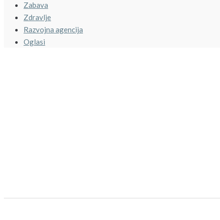
Zabava
Zdravlje
Razvojna agencija
Oglasi