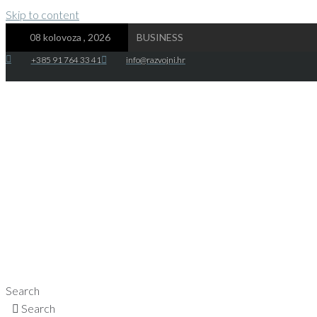
Skip to content
08 kolovoza , 2026
BUSINESS
+385 91 764 33 41
info@razvojni.hr
Search
Search