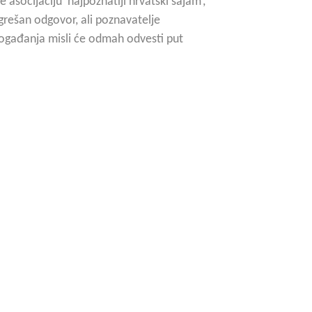
asocijaciju ‘najpoznatiji hrvatski sajam’,
grešan odgovor, ali poznavatelje
događanja misli će odmah odvesti put