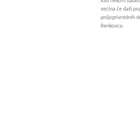
Kad nekom dadete 
većina će dati po
poljoprivrednih 
Benkovca.