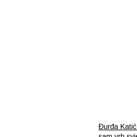
Đurđa Katić
sam vrh svje