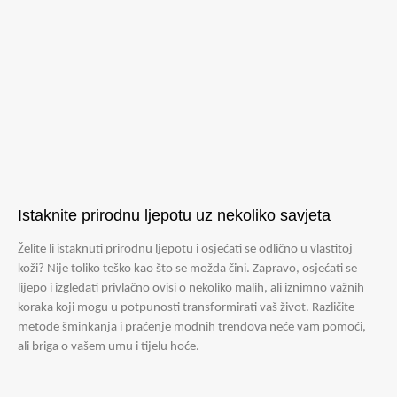
Istaknite prirodnu ljepotu uz nekoliko savjeta
Želite li istaknuti prirodnu ljepotu i osjećati se odlično u vlastitoj
koži? Nije toliko teško kao što se možda čini. Zapravo, osjećati se
lijepo i izgledati privlačno ovisi o nekoliko malih, ali iznimno važnih
koraka koji mogu u potpunosti transformirati vaš život. Različite
metode šminkanja i praćenje modnih trendova neće vam pomoći,
ali briga o vašem umu i tijelu hoće.