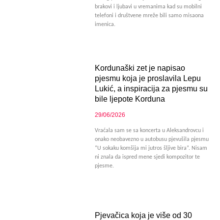
brakovi i ljubavi u vremanima kad su mobilni
telefoni i društvene mreže bili samo misaona
imenica.
Kordunaški zet je napisao
pjesmu koja je proslavila Lepu
Lukić, a inspiracija za pjesmu su
bile ljepote Korduna
29/06/2026
Vraćala sam se sa koncerta u Aleksandrovcu i
onako neobavezno u autobusu pjevušila pjesmu
“U sokaku komšija mi jutros šljive bira”. Nisam
ni znala da ispred mene sjedi kompozitor te
pjesme.
Pjevačica koja je više od 30