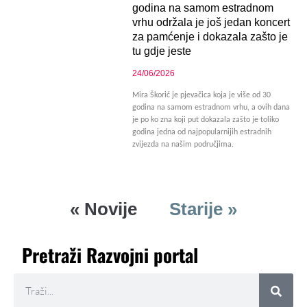
godina na samom estradnom
vrhu održala je još jedan koncert
za pamćenje i dokazala zašto je
tu gdje jeste
24/06/2026
Mira Škorić je pjevačica koja je više od 30
godina na samom estradnom vrhu, a ovih dana
je po ko zna koji put dokazala zašto je toliko
godina jedna od najpopularnijih estradnih
zvijezda na našim područjima.
« Novije
Starije »
Pretraži Razvojni portal