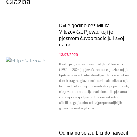
Glazba
Dvije godine bez Miljka
Vitezovića: Pjevač koji je
pjesmom čuvao tradiciju i svoj
narod
13/07/2026
Prošla je godišnjica smrti Miljka Vitezovića
(1951. – 2024.), pjevača narodne glazbe koji je
tijekom više od četiri desetljeća karijere ostavio
dubok trag na glazbenoj sceni. Iako nikada nije
težio estradnom sjaju i medijskoj popularnosti,
njegova interpretacija tradicionalnih pjesama i
suradnja s najboljim trubačkim orkestrima
učinili su ga jednim od najprepoznatljivijih
glasova narodne glazbe.
Od malog sela u Lici do najvećih