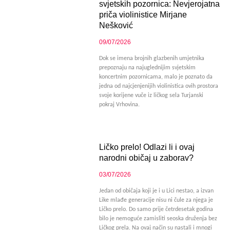
svjetskih pozornica: Nevjerojatna
priča violinistice Mirjane
Nešković
09/07/2026
Dok se imena brojnih glazbenih umjetnika
prepoznaju na najuglednijim svjetskim
koncertnim pozornicama, malo je poznato da
jedna od najcjenjenijih violinistica ovih prostora
svoje korijene vuče iz ličkog sela Turjanski
pokraj Vrhovina.
Ličko prelo! Odlazi li i ovaj
narodni običaj u zaborav?
03/07/2026
Jedan od običaja koji je i u Lici nestao, a izvan
Like mlađe generacije nisu ni čule za njega je
Ličko prelo. Do samo prije četrdesetak godina
bilo je nemoguće zamisliti seoska druženja bez
Ličkog prela. Na ovaj način su nastali i mnogi