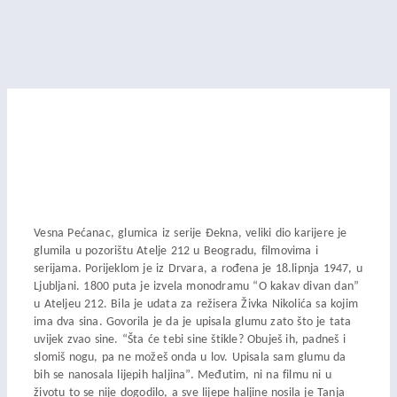
Vesna Pećanac, glumica iz serije Đekna, veliki dio karijere je
glumila u pozorištu Atelje 212 u Beogradu, filmovima i
serijama. Porijeklom je iz Drvara, a rođena je 18.lipnja 1947, u
Ljubljani. 1800 puta je izvela monodramu “O kakav divan dan”
u Ateljeu 212. Bila je udata za režisera Živka Nikolića sa kojim
ima dva sina. Govorila je da je upisala glumu zato što je tata
uvijek zvao sine. “Šta će tebi sine štikle? Obuješ ih, padneš i
slomiš nogu, pa ne možeš onda u lov. Upisala sam glumu da
bih se nanosala lijepih haljina”. Međutim, ni na filmu ni u
životu to se nije dogodilo, a sve lijepe haljine nosila je Tanja