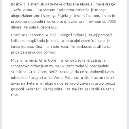
Bošković, a meni su date neke otkačene uloge,ali meni drage”
, kaže Vesna. Sa stavom i talentom ostvarila je mnoge
uloge.Nakon smrti supruga živjela je teškim životom, imala je
problema u obitelji i jedva preživljavaju sa mirovinom od 7000
dinara, te pala u depresiju.
Hrani se u narodnoj kuhinji. Kolege i prijatelji su joj pomogli
koliko su mogli kada je imala saobraćajni nesreću i kada je
imala koronu. Ona ima svoju kuću,nije beskućnica, ali tu se
priča završava oko pomoći.
Muž joj je bio iz Crne Gore i na osnovu toga je zatražila
crnogorsko državljanstvo. 24.02.2022 tadašnji predsjednik
skupštine Crne Gore, Bečić, rekao je da će sa zadovoljstvom
odobriti državljanstvo za Vesnu Pećanac u što kraćem roku i
javno na Tviteru je rekao da će se kao država i društvo odužiti
gospođi Pećanac i njenoj obitelji za sve što su uradili za Crnu
Goru.