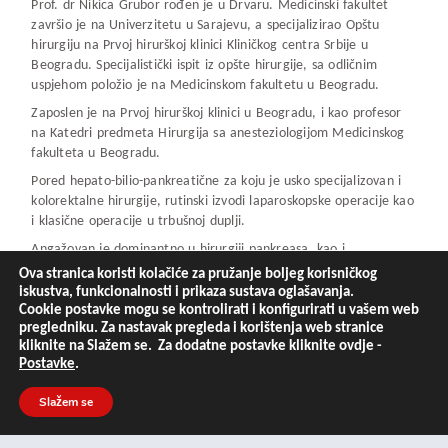
Prof. dr Nikica Grubor rođen je u Drvaru. Medicinski fakultet
završio je na Univerzitetu u Sarajevu, a specijalizirao Opštu
hirurgiju na Prvoj hirurškoj klinici Kliničkog centra Srbije u
Beogradu. Specijalistički ispit iz opšte hirurgije, sa odličnim
uspjehom položio je na Medicinskom fakultetu u Beogradu.
Zaposlen je na Prvoj hirurškoj klinici u Beogradu, i kao profesor
na Katedri predmeta Hirurgija sa anesteziologijom Medicinskog
fakulteta u Beogradu.
Pored hepato-bilio-pankreatične za koju je usko specijalizovan i
kolorektalne hirurgije, rutinski izvodi laparoskopske operacije kao
i klasične operacije u trbušnoj duplji.
Angažovan je dominantno u hirurgiji pankreasa, kao i
najkomplikovanijoj hirurškoj problematici iz oblasti jetre i žučnih
Ova stranica koristi kolačiće za pružanje boljeg korisničkog
puteva. Uradio je posljednjih deset godina najveći broj
iskustva, funkcionalnosti i prikaza sustava oglašavanja.
rekonstruktivnih zahvata na žučnim vodovima u Srbiji i cijelom
Cookie postavke mogu se kontrolirati i konfigurirati u vašem web
pregledniku. Za nastavak pregleda i korištenja web stranice
regionu, nakon jatrogenih povreda (najčešće nakon
kliknite na Slažem se. Za dodatne postavke kliknite ovdje -
laparoskopske i klasične holecistektomije). Zajedno sa profesorom
Postavke
.
Čolovićem, ima najveću svjetsku seriju rekonstrukcija segmentnih
i sektorskih žučnih vodova. Veliki broj operacija odnosio se i na
Slažem se
rješavanje raznih teških komplikacija koje su nastale tokom i
nakon operacija koje su izvedene u drugim hirurškim