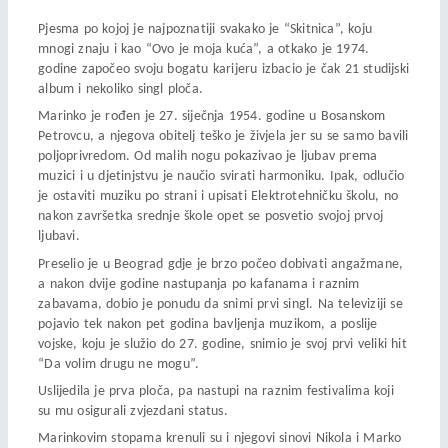
Pjesma po kojoj je najpoznatiji svakako je “Skitnica”, koju
mnogi znaju i kao “Ovo je moja kuća”, a otkako je 1974.
godine započeo svoju bogatu karijeru izbacio je čak 21 studijski
album i nekoliko singl ploča.
Marinko je rođen je 27. siječnja 1954. godine u Bosanskom
Petrovcu, a njegova obitelj teško je živjela jer su se samo bavili
poljoprivredom. Od malih nogu pokazivao je ljubav prema
muzici i u djetinjstvu je naučio svirati harmoniku. Ipak, odlučio
je ostaviti muziku po strani i upisati Elektrotehničku školu, no
nakon završetka srednje škole opet se posvetio svojoj prvoj
ljubavi.
Preselio je u Beograd gdje je brzo počeo dobivati angažmane,
a nakon dvije godine nastupanja po kafanama i raznim
zabavama, dobio je ponudu da snimi prvi singl. Na televiziji se
pojavio tek nakon pet godina bavljenja muzikom, a poslije
vojske, koju je služio do 27. godine, snimio je svoj prvi veliki hit
“Da volim drugu ne mogu”.
Uslijedila je prva ploča, pa nastupi na raznim festivalima koji
su mu osigurali zvjezdani status.
Marinkovim stopama krenuli su i njegovi sinovi Nikola i Marko