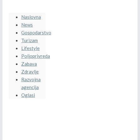
Naslovna
News
Gospodarstvo
Turizam
Lifestyle
Poljoprivreda
Zabava
Zdravlje
Razvojna
agencija
Oglasi