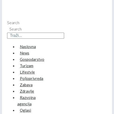
Search
Search
Naslovna
News
Gospodarstvo
Turizam
Lifestyle
Poljoprivreda
Zabava
Zdravlje
Razvojna
agencija
Oglasi