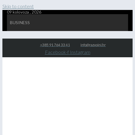
Skip to content
09 kolovoza , 2026
BUSINESS
+385 91 764 33 41
info@razvojni.hr
Facebook-f
Instagram