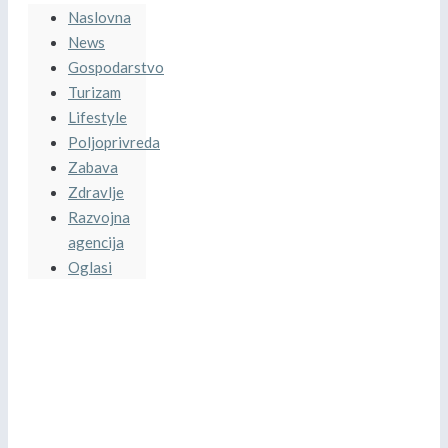
Naslovna
News
Gospodarstvo
Turizam
Lifestyle
Poljoprivreda
Zabava
Zdravlje
Razvojna
agencija
Oglasi