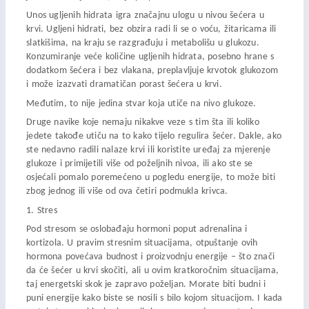
Unos ugljenih hidrata igra značajnu ulogu u nivou šećera u
krvi. Ugljeni hidrati, bez obzira radi li se o voću, žitaricama ili
slatkišima, na kraju se razgrađuju i metabolišu u glukozu.
Konzumiranje veće količine ugljenih hidrata, posebno hrane s
dodatkom šećera i bez vlakana, preplavljuje krvotok glukozom
i može izazvati dramatičan porast šećera u krvi.
Međutim, to nije jedina stvar koja utiče na nivo glukoze.
Druge navike koje nemaju nikakve veze s tim šta ili koliko
jedete takođe utiču na to kako tijelo regulira šećer. Dakle, ako
ste nedavno radili nalaze krvi ili koristite uređaj za mjerenje
glukoze i primijetili više od poželjnih nivoa, ili ako ste se
osjećali pomalo poremećeno u pogledu energije, to može biti
zbog jednog ili više od ova četiri podmukla krivca.
1. Stres
Pod stresom se oslobađaju hormoni poput adrenalina i
kortizola. U pravim stresnim situacijama, otpuštanje ovih
hormona povećava budnost i proizvodnju energije – što znači
da će šećer u krvi skočiti, ali u ovim kratkoročnim situacijama,
taj energetski skok je zapravo poželjan. Morate biti budni i
puni energije kako biste se nosili s bilo kojom situacijom. I kada