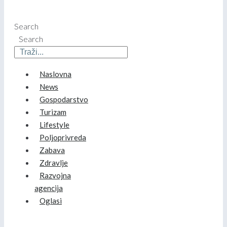
Search
Search
Naslovna
News
Gospodarstvo
Turizam
Lifestyle
Poljoprivreda
Zabava
Zdravlje
Razvojna
agencija
Oglasi