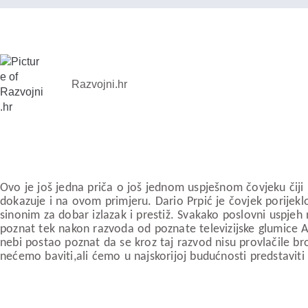
Razvojni.hr
Ovo je još jedna priča o još jednom uspješnom čovjeku čiji ko
dokazuje i na ovom primjeru. Dario Prpić je čovjek porijeklo
sinonim za dobar izlazak i prestiž. Svakako poslovni uspje
poznat tek nakon razvoda od poznate televizijske glumice An
nebi postao poznat da se kroz taj razvod nisu provlačile bro
nećemo baviti,ali ćemo u najskorijoj budućnosti predstaviti