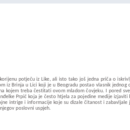
rijenu potječu iz Like, ali isto tako još jedna priča o iskri
m iz Brinja u Lici koji je u Beogradu postao vlasnik jednog o
h na kojem treba čestitati ovom mladom čovjeku. I pored sve
đelke Prpić koja je često htjela za pojedine medije izjaviti
jne intrige i informacije koje su dizale čitanost i zabavlja
 njegov poslovni uspjeh.