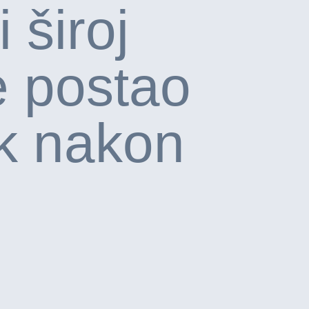
 široj
je postao
k nakon