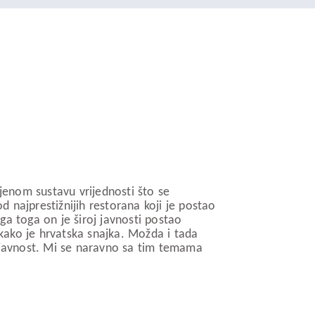
vljenom sustavu vrijednosti što se
d najprestižnijih restorana koji je postao
ga toga on je široj javnosti postao
 kako je hrvatska snajka. Možda i tada
le javnost. Mi se naravno sa tim temama