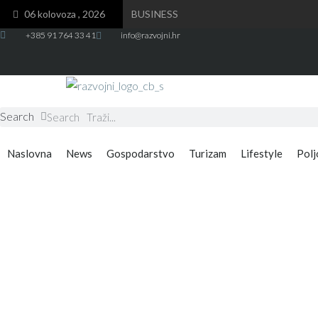
Skip
06 kolovoza , 2026
BUSINESS
to
+385 91 764 33 41
info@razvojni.hr
content
Search
Search
Naslovna
News
Gospodarstvo
Turizam
Lifestyle
Polj