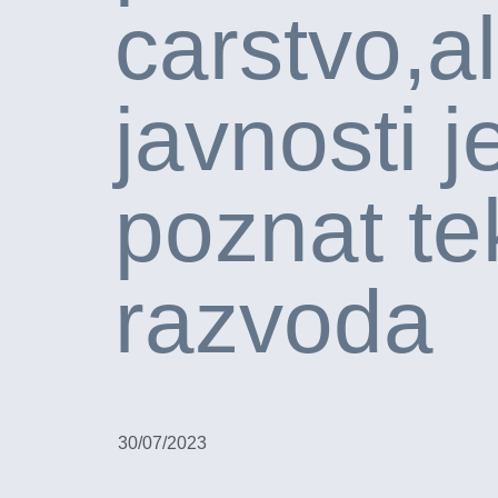
carstvo,ali
javnosti 
poznat te
razvoda
30/07/2023