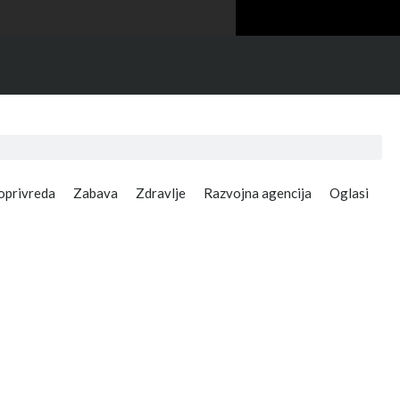
oprivreda
Zabava
Zdravlje
Razvojna agencija
Oglasi