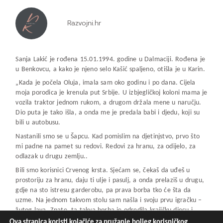
Razvojni.hr
Sanja Lakić je rođena 15.01.1994. godine u Dalmaciji. Rođena je
u Benkovcu, a kako je njeno selo Kašić spaljeno, otišla je u Karin.
„Kada je počela Oluja, imala sam oko godinu i po dana. Cijela
moja porodica je krenula put Srbije. U izbjegličkoj koloni mama je
vozila traktor jednom rukom, a drugom držala mene u naručju.
Dio puta je tako išla, a onda me je predala babi i djedu, koji su
bili u autobusu.
Nastanili smo se u Šapcu. Kad pomislim na djetinjstvo, prvo što
mi padne na pamet su redovi. Redovi za hranu, za odijelo, za
odlazak u drugu zemlju..
Bili smo korisnici Crvenog krsta. Sjećam se, čekaš da uđeš u
prostoriju za hranu, daju ti ulje i pasulj, a onda prelaziš u drugu,
gdje na sto istresu garderobu, pa prava borba tko će šta da
uzme. Na jednom takvom stolu sam našla i svoju prvu igračku –
žutog lava. Znate, ta takva borba je odredila krajišku djecu i
zato smo danas uspješni“ izjavila je Sanja prije nekoliko godina za
Ova stranica koristi kolačiće za pružanje boljeg korisničkog