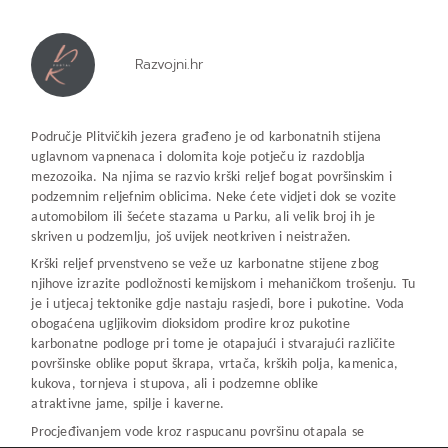
Razvojni.hr
Područje Plitvičkih jezera građeno je od karbonatnih stijena
uglavnom vapnenaca i dolomita koje potječu iz razdoblja
mezozoika. Na njima se razvio krški reljef bogat površinskim i
podzemnim reljefnim oblicima. Neke ćete vidjeti dok se vozite
automobilom ili šećete stazama u Parku, ali velik broj ih je
skriven u podzemlju, još uvijek neotkriven i neistražen.
Krški reljef prvenstveno se veže uz karbonatne stijene zbog
njihove izrazite podložnosti kemijskom i mehaničkom trošenju. Tu
je i utjecaj tektonike gdje nastaju rasjedi, bore i pukotine. Voda
obogaćena ugljikovim dioksidom prodire kroz pukotine
karbonatne podloge pri tome je otapajući i stvarajući različite
površinske oblike poput škrapa, vrtača, krških polja, kamenica,
kukova, tornjeva i stupova, ali i podzemne oblike
atraktivne jame, spilje i kaverne.
Procjeđivanjem vode kroz raspucanu površinu otapala se