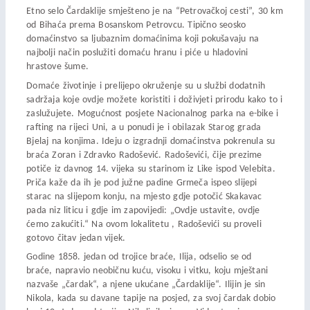
Etno selo Čardaklije smješteno je na “Petrovačkoj cesti”, 30 km
od Bihaća prema Bosanskom Petrovcu. Tipično seosko
domaćinstvo sa ljubaznim domaćinima koji pokušavaju na
najbolji način poslužiti domaću hranu i piće u hladovini
hrastove šume.
Domaće životinje i prelijepo okruženje su u službi dodatnih
sadržaja koje ovdje možete koristiti i doživjeti prirodu kako to i
zaslužujete. Mogućnost posjete Nacionalnog parka na e-bike i
rafting na rijeci Uni, a u ponudi je i obilazak Starog grada
Bjelaj na konjima. Ideju o izgradnji domaćinstva pokrenula su
braća Zoran i Zdravko Radošević. Radoševići, čije prezime
potiče iz davnog 14. vijeka su starinom iz Like ispod Velebita.
Priča kaže da ih je pod južne padine Grmeča ispeo slijepi
starac na slijepom konju, na mjesto gdje potočić Skakavac
pada niz liticu i gdje im zapovijedi: „Ovdje ustavite, ovdje
ćemo zakućiti.“ Na ovom lokalitetu , Radoševići su proveli
gotovo čitav jedan vijek.
Godine 1858. jedan od trojice braće, Ilija, odselio se od
braće, napravio neobičnu kuću, visoku i vitku, koju mještani
nazvaše „čardak“, a njene ukućane „Čardaklije“. Ilijin je sin
Nikola, kada su davane tapije na posjed, za svoj čardak dobio