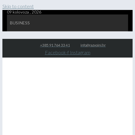
Skip to content
09 kolovoza , 2026
BUSINESS
+385 91 764 33 41
info@razvojni.hr
Facebook-f
Instagram