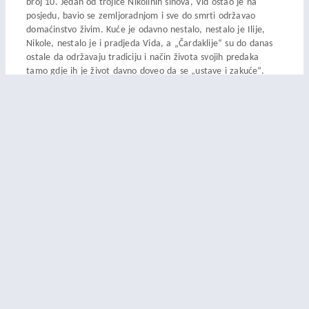
broj 10. Jedan od trojice Nikolinih sinova, Vid ostao je na
posjedu, bavio se zemljoradnjom i sve do smrti održavao
domaćinstvo živim. Kuće je odavno nestalo, nestalo je Ilije,
Nikole, nestalo je i pradjeda Vida, a „Čardaklije“ su do danas
ostale da održavaju tradiciju i način života svojih predaka
tamo gdje ih je život davno doveo da se „ustave i zakuće“.