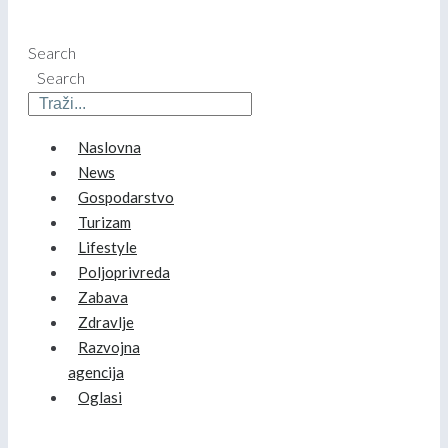
Search
Search
Naslovna
News
Gospodarstvo
Turizam
Lifestyle
Poljoprivreda
Zabava
Zdravlje
Razvojna
agencija
Oglasi